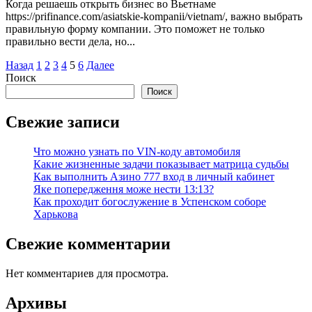
Когда решаешь открыть бизнес во Вьетнаме
https://prifinance.com/asiatskie-kompanii/vietnam/, важно выбрать
правильную форму компании. Это поможет не только
правильно вести дела, но...
Пагинация
Назад
1
2
3
4
5
6
Далее
Поиск
записей
Поиск
Свежие записи
Что можно узнать по VIN-коду автомобиля
Какие жизненные задачи показывает матрица судьбы
Как выполнить Азино 777 вход в личный кабинет
Яке попередження може нести 13:13?
Как проходит богослужение в Успенском соборе
Харькова
Свежие комментарии
Нет комментариев для просмотра.
Архивы