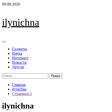
Перейти
09.08.2026
к
содержимому
ilynichna
Основное
меню
Гаджеты
Наука
Интернет
Новости
Другое
Найти:
Главная
ilynichna
Страница 5
ilynichna