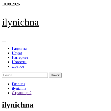
Перейти
10.08.2026
к
содержимому
ilynichna
Основное
меню
Гаджеты
Наука
Интернет
Новости
Другое
Найти:
Главная
ilynichna
Страница 2
ilynichna