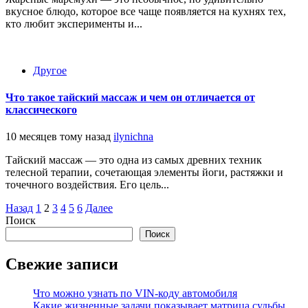
вкусное блюдо, которое все чаще появляется на кухнях тех,
кто любит эксперименты и...
Другое
Что такое тайский массаж и чем он отличается от
классического
10 месяцев тому назад
ilynichna
Тайский массаж — это одна из самых древних техник
телесной терапии, сочетающая элементы йоги, растяжки и
точечного воздействия. Его цель...
Пагинация
Назад
1
2
3
4
5
6
Далее
Поиск
записей
Поиск
Свежие записи
Что можно узнать по VIN-коду автомобиля
Какие жизненные задачи показывает матрица судьбы