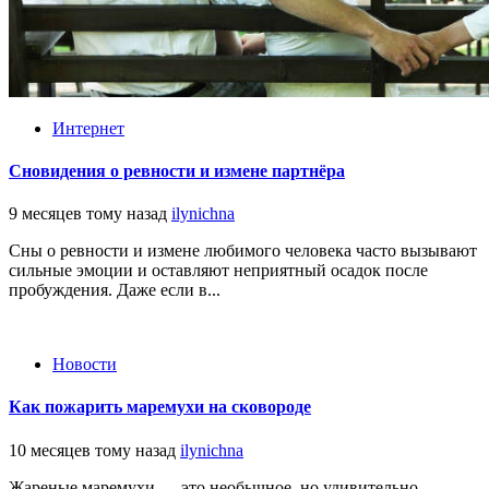
Интернет
Сновидения о ревности и измене партнёра
9 месяцев тому назад
ilynichna
Сны о ревности и измене любимого человека часто вызывают
сильные эмоции и оставляют неприятный осадок после
пробуждения. Даже если в...
Новости
Как пожарить маремухи на сковороде
10 месяцев тому назад
ilynichna
Жареные маремухи — это необычное, но удивительно