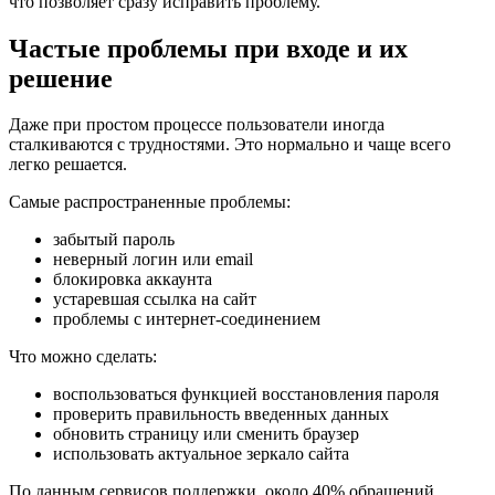
что позволяет сразу исправить проблему.
Частые проблемы при входе и их
решение
Даже при простом процессе пользователи иногда
сталкиваются с трудностями. Это нормально и чаще всего
легко решается.
Самые распространенные проблемы:
забытый пароль
неверный логин или email
блокировка аккаунта
устаревшая ссылка на сайт
проблемы с интернет-соединением
Что можно сделать:
воспользоваться функцией восстановления пароля
проверить правильность введенных данных
обновить страницу или сменить браузер
использовать актуальное зеркало сайта
По данным сервисов поддержки, около 40% обращений