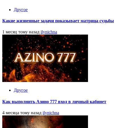
Другое
Какие жизненные задачи показывает матрица судьбы
1 месяц тому назад
ilynichna
Другое
Как выполнить Азино 777 вход в личный кабинет
4 месяца тому назад
ilynichna