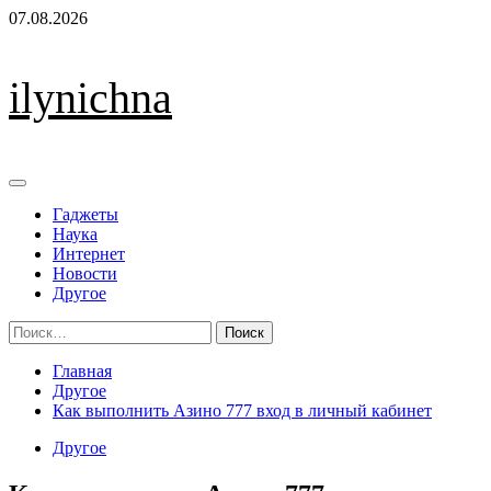
Перейти
07.08.2026
к
содержимому
ilynichna
Основное
меню
Гаджеты
Наука
Интернет
Новости
Другое
Найти:
Главная
Другое
Как выполнить Азино 777 вход в личный кабинет
Другое