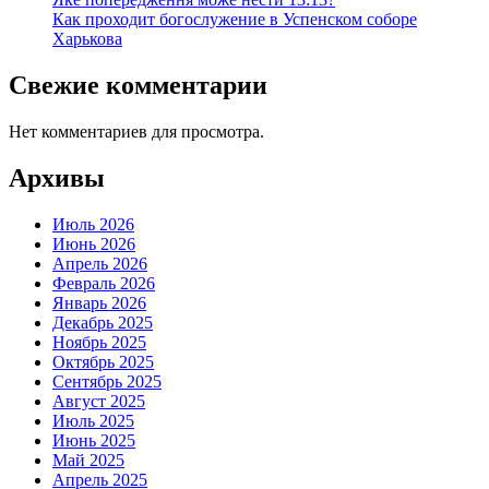
Как проходит богослужение в Успенском соборе
Харькова
Свежие комментарии
Нет комментариев для просмотра.
Архивы
Июль 2026
Июнь 2026
Апрель 2026
Февраль 2026
Январь 2026
Декабрь 2025
Ноябрь 2025
Октябрь 2025
Сентябрь 2025
Август 2025
Июль 2025
Июнь 2025
Май 2025
Апрель 2025