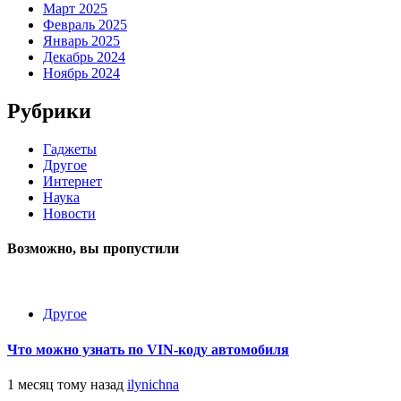
Март 2025
Февраль 2025
Январь 2025
Декабрь 2024
Ноябрь 2024
Рубрики
Гаджеты
Другое
Интернет
Наука
Новости
Возможно, вы пропустили
Другое
Что можно узнать по VIN-коду автомобиля
1 месяц тому назад
ilynichna