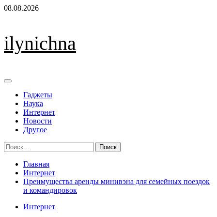
Перейти
08.08.2026
к
содержимому
ilynichna
Основное
меню
Гаджеты
Наука
Интернет
Новости
Другое
Найти:
Главная
Интернет
Преимущества аренды минивэна для семейных поездок
и командировок
Интернет