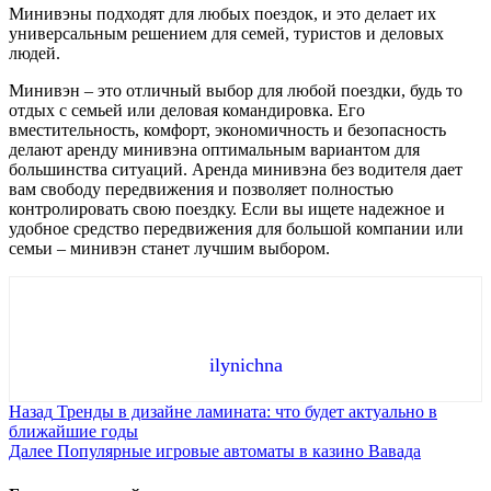
Минивэны подходят для любых поездок, и это делает их
универсальным решением для семей, туристов и деловых
людей.
Минивэн – это отличный выбор для любой поездки, будь то
отдых с семьей или деловая командировка. Его
вместительность, комфорт, экономичность и безопасность
делают аренду минивэна оптимальным вариантом для
большинства ситуаций. Аренда минивэна без водителя дает
вам свободу передвижения и позволяет полностью
контролировать свою поездку. Если вы ищете надежное и
удобное средство передвижения для большой компании или
семьи – минивэн станет лучшим выбором.
ilynichna
Продолжить
Назад
Тренды в дизайне ламината: что будет актуально в
ближайшие годы
чтение
Далее
Популярные игровые автоматы в казино Вавада