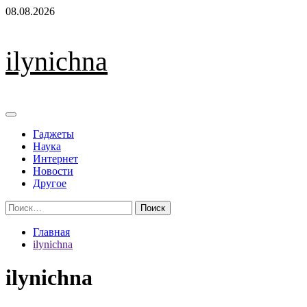
Перейти
08.08.2026
к
содержимому
ilynichna
Основное
меню
Гаджеты
Наука
Интернет
Новости
Другое
Найти:
Главная
ilynichna
ilynichna