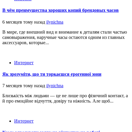
В чём преимущества хороших копий брендовых часов
6 месяцев тому назад
ilynichna
В мире, где внешний вид и внимание к деталям стали частью
самовыражения, наручные часы остаются одним из главных
аксессуаров, которые...
Интернет
Як зрозуміти, що ти торкаєшся ерогенної зони
7 месяцев тому назад
ilynichna
Близькість між людьми — це не лише про фізичний контакт, а
й про емоційне відчуття, довіру та ніжність. Але щоб...
Интернет