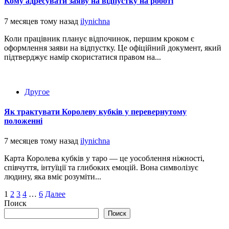
Кому адресувати заяву на відпустку на роботі
7 месяцев тому назад
ilynichna
Коли працівник планує відпочинок, першим кроком є
оформлення заяви на відпустку. Це офіційний документ, який
підтверджує намір скористатися правом на...
Другое
Як трактувати Королеву кубків у перевернутому
положенні
7 месяцев тому назад
ilynichna
Карта Королева кубків у таро — це уособлення ніжності,
співчуття, інтуїції та глибоких емоцій. Вона символізує
людину, яка вміє розуміти...
Пагинация
1
2
3
4
…
6
Далее
Поиск
записей
Поиск