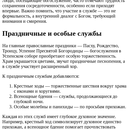
Люди, посещающие богослужение, часто отмечают трудность
сохранения сосредоточенности, особенно если приходят
впервые. Важно помнить, что участие в службе — это не
формальность, а внутренний диалог с Богом, требующий
внимания и смирения.
Праздничные и особые службы
На главные православные праздники — Пасху, Рождество,
Троицу, Успение Пресвятой Богородицы — богослужения в
Успенском соборе приобретают особую торжественность.
Храм украшается цветами, звучат праздничные песнопения, а
в службе участвует расширенный хор.
К праздничным службам добавляются:
Крестные ходы — торжественные шествия вокруг храма
с иконами и хоругвями.
Всенощные бдения — службы, продолжающиеся до
глубокой ночи.
Особые молебны и панихиды — по просьбам прихожан.
Каждая из этих служб имеет глубокое духовное значение.
Например, крестный ход символизирует духовное единство
прихожан, а всенощное бдение помогает прочувствовать