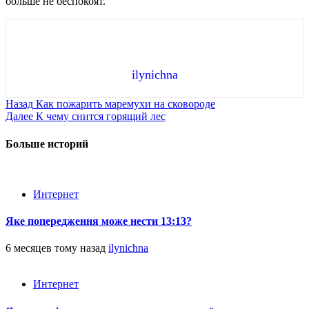
больше не беспокоят.
ilynichna
Продолжить
Назад
Как пожарить маремухи на сковороде
Далее
К чему снится горящий лес
чтение
Больше историй
Интернет
Яке попередження може нести 13:13?
6 месяцев тому назад
ilynichna
Интернет