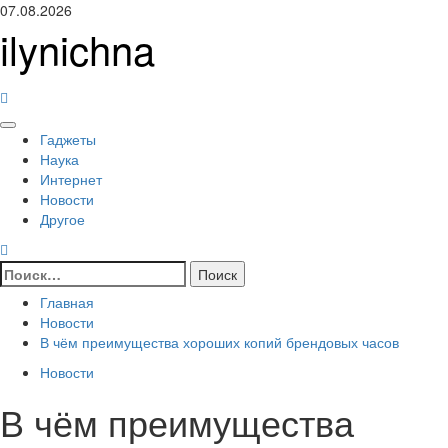
Перейти
07.08.2026
к
ilynichna
содержимому
Основное
Гаджеты
меню
Наука
Интернет
Новости
Другое
Найти:
Главная
Новости
В чём преимущества хороших копий брендовых часов
Новости
В чём преимущества