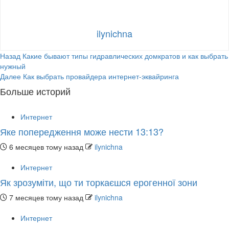
ilynichna
Продолжить
Назад
Какие бывают типы гидравлических домкратов и как выбрать
нужный
чтение
Далее
Как выбрать провайдера интернет-эквайринга
Больше историй
Интернет
Яке попередження може нести 13:13?
6 месяцев тому назад
ilynichna
Интернет
Як зрозуміти, що ти торкаєшся ерогенної зони
7 месяцев тому назад
ilynichna
Интернет