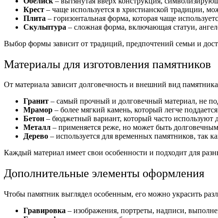
Обелиск
– вытянутая вверх конструкция, символизирующ
Крест
– чаще используется в христианской традиции, мо
Плита
– горизонтальная форма, которая чаще использует
Скульптура
– сложная форма, включающая статуи, ангел
Выбор формы зависит от традиций, предпочтений семьи и дос
Материалы для изготовления памятников
От материала зависит долговечность и внешний вид памятника
Гранит
– самый прочный и долговечный материал, не п
Мрамор
– более мягкий камень, который легче поддается
Бетон
– бюджетный вариант, который часто используют 
Металл
– применяется реже, но может быть долговечным
Дерево
– используется для временных памятников, так к
Каждый материал имеет свои особенности и подходит для раз
Дополнительные элементы оформления
Чтобы памятник выглядел особенным, его можно украсить раз
Гравировка
– изображения, портреты, надписи, выполне