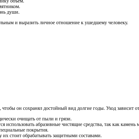
ику объем.
мятником.
знь души.
льным и выразить личное отношение к ушедшему человеку.
 чтобы он сохранял достойный вид долгие годы. Уход зависит от
ически очищать от пыли и грязи.
тся использовать абразивные чистящие средства, так как камень 
специальные покрытия.
у их стоит обрабатывать защитными составами.