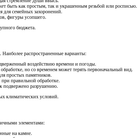
ая стремление души ввысь.
жет быть как простым, так и украшенным резьбой или росписью.
ся для семейных захоронений.
ов, фигуры усопшего.
тупного бюджета.
. Наиболее распространенные варианты:
одверженный воздействию времени и погоды.
 обработке, но со временем может терять первоначальный вид.
для простых памятников.
 при правильной обработке.
ак подвержено разрушению.
ных климатических условий.
личными элементами:
нные на камне.