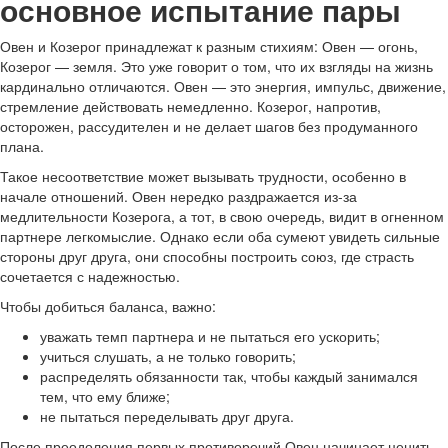
основное испытание пары
Овен и Козерог принадлежат к разным стихиям: Овен — огонь,
Козерог — земля. Это уже говорит о том, что их взгляды на жизнь
кардинально отличаются. Овен — это энергия, импульс, движение,
стремление действовать немедленно. Козерог, напротив,
осторожен, рассудителен и не делает шагов без продуманного
плана.
Такое несоответствие может вызывать трудности, особенно в
начале отношений. Овен нередко раздражается из-за
медлительности Козерога, а тот, в свою очередь, видит в огненном
партнере легкомыслие. Однако если оба сумеют увидеть сильные
стороны друг друга, они способны построить союз, где страсть
сочетается с надежностью.
Чтобы добиться баланса, важно:
уважать темп партнера и не пытаться его ускорить;
учиться слушать, а не только говорить;
распределять обязанности так, чтобы каждый занимался
тем, что ему ближе;
не пытаться переделывать друг друга.
После преодоления первых противоречий Овен начинает ценить