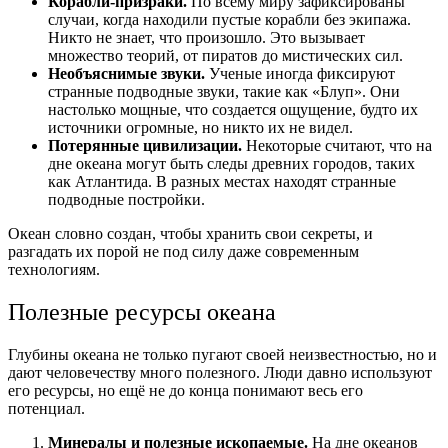
Корабли-призраки.
По всему миру зафиксированы
случаи, когда находили пустые корабли без экипажа.
Никто не знает, что произошло. Это вызывает
множество теорий, от пиратов до мистических сил.
Необъяснимые звуки.
Ученые иногда фиксируют
странные подводные звуки, такие как «Блуп». Они
настолько мощные, что создается ощущение, будто их
источники огромные, но никто их не видел.
Потерянные цивилизации.
Некоторые считают, что на
дне океана могут быть следы древних городов, таких
как Атлантида. В разных местах находят странные
подводные постройки.
Океан словно создан, чтобы хранить свои секреты, и
разгадать их порой не под силу даже современным
технологиям.
Полезные ресурсы океана
Глубины океана не только пугают своей неизвестностью, но и
дают человечеству много полезного. Люди давно используют
его ресурсы, но ещё не до конца понимают весь его
потенциал.
Минералы и полезные ископаемые.
На дне океанов