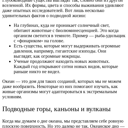
Глубоководные существа выглядят так, словно они из другой
вселенной. Их формы, цвета и способы выживания удивляют
даже опытных исследователей. Вот лишь несколько
удивительных фактов о подводной жизни:
На глубинах, куда не проникает солнечный свет,
обитают животные с биолюминесценцией. Это когда
организм светится в темноте. Пример — рыба-удильщик
с «фонариком» на голове.
Есть существа, которые могут выдерживать огромные
давления, например, гигантские изоподы. Они
выглядят, как огромные мокрицы.
Ученые продолжают находить новых животных.
Каждый год открывают сотни новых видов, которые
раньше никто не видел.
Океан — это дом для таких созданий, которых мы не можем
даже вообразить. Некоторые из них помогают изучать, как
живые организмы могут адаптироваться к экстремальным
условиям.
Подводные горы, каньоны и вулканы
Когда мы думаем о дне океана, мы представляем себе ровную
плоскую поверхность. Но это далеко не так. Океанское дно —